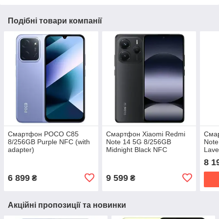
Подібні товари компанії
Смартфон POCO C85
Смартфон Xiaomi Redmi
Сма
8/256GB Purple NFC (with
Note 14 5G 8/256GB
Note
adapter)
Midnight Black NFC
Lave
8 1
6 899
9 599
₴
₴
Акційні пропозиції та новинки