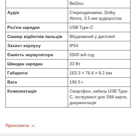
BeiDou
Аудіо
Стереодинаміки, Dolby
Atmos, 3.5 мм аудіороз'єм
Роз'єм зарядки
USB Type-C
Сканер відбитків пальців
Вбудований у дисплей
Захист корпусу
IP54
Ємність акумулятора
5500 мА·год
Швидка зарядка
33 Вт
Габарити
163.3 × 76.6 × 8.2 мм
Вага
196.5 г
Комплектація
Смартфон, кабель USB Type-
C, інструмент для SIM-карти,
документація
Приховати