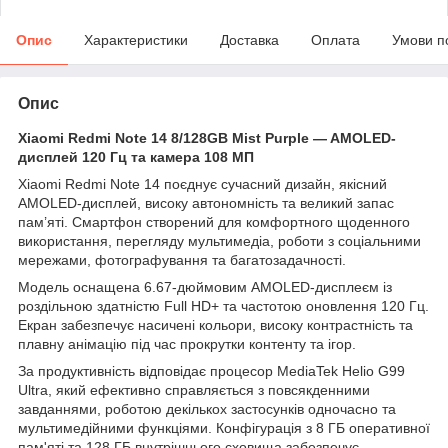
Опис
Характеристики
Доставка
Оплата
Умови п
Опис
Xiaomi Redmi Note 14 8/128GB Mist Purple — AMOLED-
дисплей 120 Гц та камера 108 МП
Xiaomi Redmi Note 14 поєднує сучасний дизайн, якісний
AMOLED-дисплей, високу автономність та великий запас
пам’яті. Смартфон створений для комфортного щоденного
використання, перегляду мультимедіа, роботи з соціальними
мережами, фотографування та багатозадачності.
Модель оснащена 6.67-дюймовим AMOLED-дисплеєм із
роздільною здатністю Full HD+ та частотою оновлення 120 Гц.
Екран забезпечує насичені кольори, високу контрастність та
плавну анімацію під час прокрутки контенту та ігор.
За продуктивність відповідає процесор MediaTek Helio G99
Ultra, який ефективно справляється з повсякденними
завданнями, роботою декількох застосунків одночасно та
мультимедійними функціями. Конфігурація з 8 ГБ оперативної
пам'яті та 128 ГБ внутрішнього сховища забезпечує