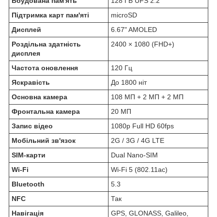
Вбудована пам'ять
128 ГБ UFS 2.2
Підтримка карт пам'яті
microSD
Дисплей
6.67" AMOLED
Роздільна здатність
2400 × 1080 (FHD+)
дисплея
Частота оновлення
120 Гц
Яскравість
До 1800 ніт
Основна камера
108 МП + 2 МП + 2 МП
Фронтальна камера
20 МП
Запис відео
1080p Full HD 60fps
Мобільний зв'язок
2G / 3G / 4G LTE
SIM-карти
Dual Nano-SIM
Wi-Fi
Wi-Fi 5 (802.11ac)
Bluetooth
5.3
NFC
Так
Навігація
GPS, GLONASS, Galileo,