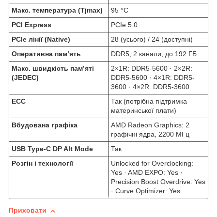
Макс. температура (Tjmax)
95 °C
PCI Express
PCIe 5.0
PCIe лінії (Native)
28 (усього) / 24 (доступні)
Оперативна пам’ять
DDR5, 2 канали, до 192 ГБ
Макс. швидкість пам’яті
2×1R: DDR5-5600 · 2×2R:
(JEDEC)
DDR5-5600 · 4×1R: DDR5-
3600 · 4×2R: DDR5-3600
ECC
Так (потрібна підтримка
материнської плати)
Вбудована графіка
AMD Radeon Graphics: 2
графічні ядра, 2200 МГц
USB Type-C DP Alt Mode
Так
Розгін і технології
Unlocked for Overclocking:
Yes · AMD EXPO: Yes ·
Precision Boost Overdrive: Yes
· Curve Optimizer: Yes
Приховати