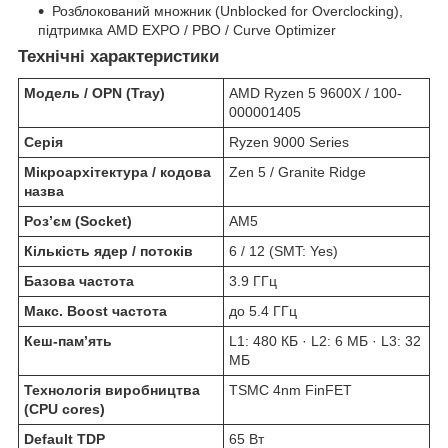
Розблокований множник (Unblocked for Overclocking),
підтримка AMD EXPO / PBO / Curve Optimizer
Технічні характеристики
Модель / OPN (Tray)
AMD Ryzen 5 9600X / 100-
000001405
Серія
Ryzen 9000 Series
Мікроархітектура / кодова
Zen 5 / Granite Ridge
назва
Роз’єм (Socket)
AM5
Кількість ядер / потоків
6 / 12 (SMT: Yes)
Базова частота
3.9 ГГц
Макс. Boost частота
до 5.4 ГГц
Кеш-пам’ять
L1: 480 КБ · L2: 6 МБ · L3: 32
МБ
Технологія виробництва
TSMC 4nm FinFET
(CPU cores)
Default TDP
65 Вт