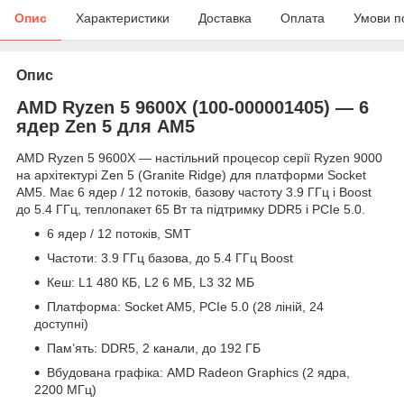
Опис
Характеристики
Доставка
Оплата
Умови п
Опис
AMD Ryzen 5 9600X (100-000001405) — 6
ядер Zen 5 для AM5
AMD Ryzen 5 9600X — настільний процесор серії Ryzen 9000
на архітектурі Zen 5 (Granite Ridge) для платформи Socket
AM5. Має 6 ядер / 12 потоків, базову частоту 3.9 ГГц і Boost
до 5.4 ГГц, теплопакет 65 Вт та підтримку DDR5 і PCIe 5.0.
6 ядер / 12 потоків, SMT
Частоти: 3.9 ГГц базова, до 5.4 ГГц Boost
Кеш: L1 480 КБ, L2 6 МБ, L3 32 МБ
Платформа: Socket AM5, PCIe 5.0 (28 ліній, 24
доступні)
Пам’ять: DDR5, 2 канали, до 192 ГБ
Вбудована графіка: AMD Radeon Graphics (2 ядра,
2200 МГц)