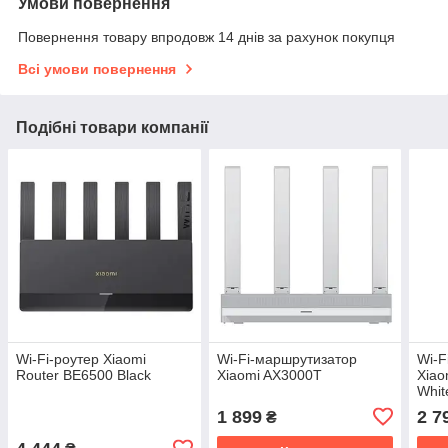
Умови повернення
Повернення товару впродовж 14 днів за рахунок покупця
Всі умови повернення
Подібні товари компанії
Wi-Fi-роутер Xiaomi
Wi-Fi-маршрутизатор
Wi-F
Router BE6500 Black
Xiaomi AX3000T
Xiao
Whit
1 899
2 7
₴