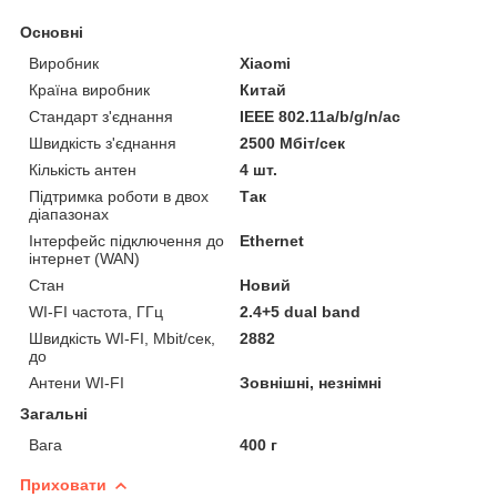
Основні
Виробник
Xiaomi
Країна виробник
Китай
Стандарт з'єднання
IEEE 802.11а/b/g/n/ас
Швидкість з'єднання
2500 Мбіт/сек
Кількість антен
4 шт.
Підтримка роботи в двох
Так
діапазонах
Інтерфейс підключення до
Ethernet
інтернет (WAN)
Стан
Новий
WI-FI частота, ГГц
2.4+5 dual band
Швидкість WI-FI, Mbit/сек,
2882
до
Антени WI-FI
Зовнішні, незнімні
Загальні
Вага
400 г
Приховати