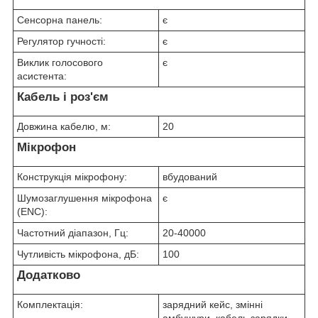
Сенсорна панель:
є
Регулятор гучності:
є
Виклик голосового
є
асистента:
Кабель і роз'єм
Довжина кабелю, м:
20
Мікрофон
Конструкція мікрофону:
вбудований
Шумозаглушення мікрофона
є
(ENC):
Частотний діапазон, Гц:
20-40000
Чутливість мікрофона, дБ:
100
Додатково
Комплектація:
зарядний кейс, змінні
амбушури. кабель зарядки