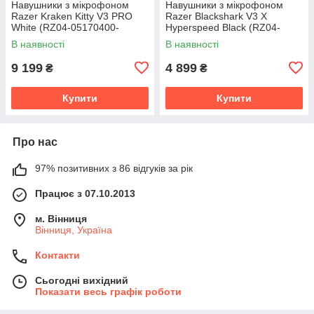
Навушники з мікрофоном
Навушники з мікрофоном
Razer Kraken Kitty V3 PRO
Razer Blackshark V3 X
White (RZ04-05170400-
Hyperspeed Black (RZ04-
R3M1/RZ04-05170400-R3U1)
05420100-R3M1/RZ04-
В наявності
В наявності
05420100-R3U1)
9 199
4 899
₴
₴
Купити
Купити
Про нас
97% позитивних з 86 відгуків за рік
Працює з 07.10.2013
м. Вінниця
Вінниця, Україна
Контакти
Сьогодні вихідний
Показати весь графік роботи