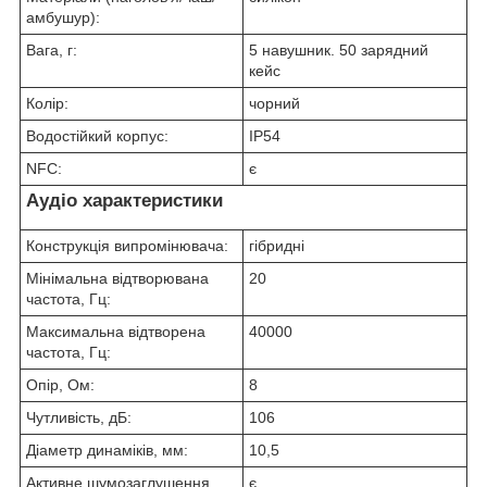
амбушур):
Вага, г:
5 навушник. 50 зарядний
кейс
Колір:
чорний
Водостійкий корпус:
IP54
NFC:
є
Аудіо характеристики
Конструкція випромінювача:
гібридні
Мінімальна відтворювана
20
частота, Гц:
Максимальна відтворена
40000
частота, Гц:
Опір, Ом:
8
Чутливість, дБ:
106
Діаметр динаміків, мм:
10,5
Активне шумозаглушення
є