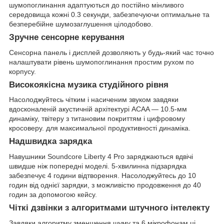
шумопоглинання адаптуються до постійно мінливого
середовища кожні 0.3 секунди, забезпечуючи оптимальне та
безперебійне шумозаглушення цілодобово.
Зручне сенсорне керування
Сенсорна панель і дисплей дозволяють у будь-який час точно
налаштувати рівень шумопоглинання простим рухом по
корпусу.
Високоякісна музика студійного рівня
Насолоджуйтесь чітким і насиченим звуком завдяки
вдосконаленій акустичній архітектурі ACAA — 10.5-мм
динаміку, твітеру з титановим покриттям і цифровому
кросоверу. для максимальної продуктивності динаміка.
Надшвидка зарядка
Навушники Soundcore Liberty 4 Pro заряджаються вдвічі
швидше ніж попередні моделі. 5-хвилинна підзарядка
забезпечує 4 години відтворення. Насолоджуйтесь до 10
годин від однієї зарядки, з можливістю продовження до 40
годин за допомогою кейсу.
Чіткі дзвінки з алгоритмами штучного інтелекту
Завдяки алгоритму зменшення шуму та 6 мікрофонам ці