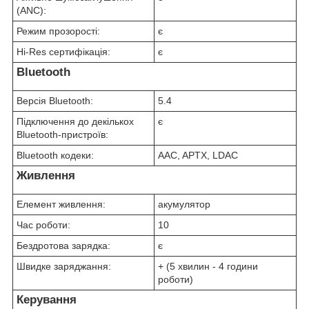
(ANC):
Режим прозорості:
є
Hi-Res сертифікація:
є
Bluetooth
Версія Bluetooth:
5.4
Підключення до декількох
є
Bluetooth-пристроїв:
Bluetooth кодеки:
AAC, APTX, LDAC
Живлення
Елемент живлення:
акумулятор
Час роботи:
10
Бездротова зарядка:
є
Швидке заряджання:
+ (5 хвилин - 4 години
роботи)
Керування