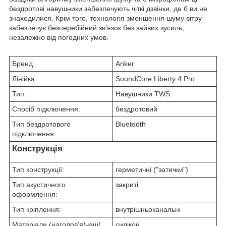
бездротові навушники забезпечують чіткі дзвінки, де б ви не
знаходилися. Крім того, технологія зменшення шуму вітру
забезпечує безперебійний зв’язок без зайвих зусиль,
незалежно від погодних умов.
Бренд:
Anker
Лінійка:
SoundCore Liberty 4 Pro
Тип:
Навушники TWS
Спосіб підключення:
бездротовий
Тип бездротового
Bluetooth
підключення:
Конструкція
Тип конструкції:
герметичні ("затички")
Тип акустичного
закриті
оформлення:
Тип кріплення:
внутрішньоканальні
Матеріали (наголов'я/чаш/
силікон