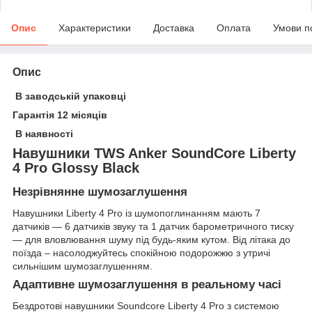
Опис
Характеристики
Доставка
Оплата
Умови п
Опис
В заводській упаковці
Гарантія 12 місяців
В наявності
Навушники TWS Anker SoundСore Liberty
4 Pro Glossy Black
Незрівнянне шумозаглушення
Навушники Liberty 4 Pro із шумопоглинанням мають 7
датчиків — 6 датчиків звуку та 1 датчик барометричного тиску
— для вловлювання шуму під будь-яким кутом. Від літака до
поїзда – насолоджуйтесь спокійною подорожжю з утричі
сильнішим шумозаглушенням.
Адаптивне шумозаглушення в реальному часі
Бездротові навушники Soundcore Liberty 4 Pro з системою