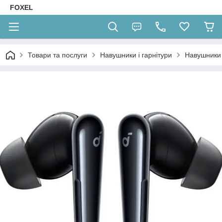
FOXEL
Товари та послуги
Навушники і гарнітури
Навушники 