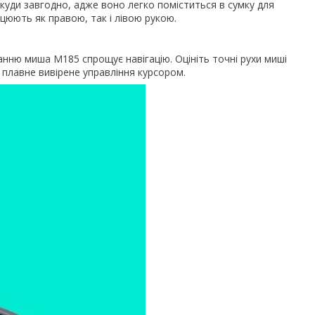
куди завгодно, адже воно легко поміститься в сумку для
цюють як правою, так і лівою рукою.
ню миша M185 спрощує навігацію. Оцініть точні рухи миші
 плавне вивірене управління курсором.