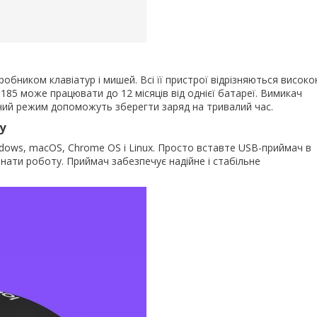
обником клавіатур і мишей. Всі її пристрої відрізняються висок
M185 може працювати до 12 місяців від однієї батареї. Вимикач
ячий режим допоможуть зберегти заряд на тривалий час.
y
ws, macOS, Chrome OS і Linux. Просто вставте USB-приймач в
инати роботу. Приймач забезпечує надійне і стабільне