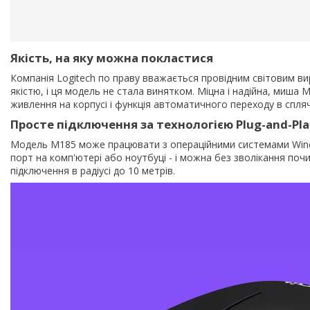
Якість, на яку можна покластися
Компанія Logitech по праву вважається провідним світовим вир
якістю, і ця модель не стала винятком. Міцна і надійна, миша 
живлення на корпусі і функція автоматичного переходу в спл
Просте підключення за технологією Plug-and-Pla
Модель M185 може працювати з операційними системами Windo
порт на комп'ютері або ноутбуці - і можна без зволікання поч
підключення в радіусі до 10 метрів.