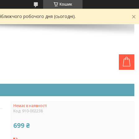
Кошик
йближчого робочого дня (сьогодні).
Немає в наявності
Код:
910-002238
699 ₴